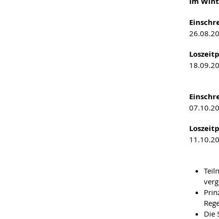
Im Wint
Einschr
26.08.20
Loszeit
18.09.20
Einschr
07.10.20
Loszeit
11.10.2
Teil
verg
Prin
Rege
Die 