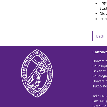
Erge
Stud
Die 
Ist 
Back
Kontakt
Universit
Philosop
Dekanat
Philologi
Universit
18055 Ro
Tel.: +49
Fax: +49 
E-Mail:
d