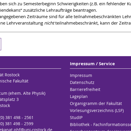
ben sich zu Semesterbeginn Schwierigkeiten (z.B. ein fehlender K
iendekans“ zusätzliche Lehraufträge beantragen.
angegebenen Zeiträume sind für alle teilnahmebeschränkten Leh
eine Lehrveranstaltung
nicht
teilnahmebeschränkt, kann der Zeitr
Impressum / Service
ät Rostock
Impressum
hische Fakultät
Datenschutz
Barrierefreiheit
cum (ehem. Alte Physik)
Lageplan
ätsplatz 3
Organigramm der Fakultät
stock
Vorlesungsverzeichnis (LSF)
 (0) 381 498 - 2561
StudIP
(0) 381 498 - 2599
Bibliothek - Fachinformationss
ekanat.phf
@uni-rostock
.de