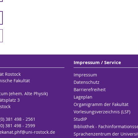
Impressum / Service
ät Rostock
Impressum
hische Fakultät
Datenschutz
Barrierefreiheit
cum (ehem. Alte Physik)
Lageplan
ätsplatz 3
Organigramm der Fakultät
stock
Vorlesungsverzeichnis (LSF)
 (0) 381 498 - 2561
StudIP
(0) 381 498 - 2599
Bibliothek - Fachinformationss
ekanat.phf
@uni-rostock
.de
Sprachenzentrum der Universi