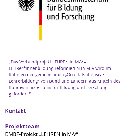
Im Rahmen des vorliegenden
Forschungsvorhabens werden die
Unterrichtsversuche von Studierenden des
Lehramtes Sonderpädagogik,
Förderschwerpunkt Sprache zu drei bzw. vier
Messzeitpunkten in den Settings
Sprachheilschule und inklusive Grundschule
audio- oder videografiert. Die Unterrichtsqualität
wird mit den Selbst- und
„Das Verbundprojekt LEHREN in M-V –
Fremdwahrnehmungsbögen nach Helmke
LEHRer*innenbildung reformierEN in M-V wird im
(2014) erfasst. Die Merkmale der Lehrersprache
Rahmen der gemeinsamen „Qualitätsoffensive
Lehrerbildung“ von Bund und Ländern aus Mitteln des
werden kategorial erhoben. Zwischen den
Bundesministeriums für Bildung und Forschung
Messzeitpunkten finden jeweils audio- bzw.
gefördert.“
videogestützte Fallberatungen statt, die zu einer
Verbesserung der Qualität sprachfördernden
Kontakt
Unterrichts führen sollen. Zentrale Fragestellung
ist es, inwiefern der Einsatz der Lehrersprache
im Unterricht im Entwicklungsverlauf zunimmt
Projektteam
und die Intervention dies beeinflusst.
BMBF-Projekt „LEHREN in M-V“