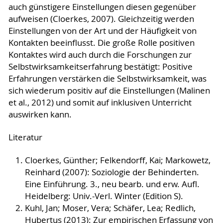
Lernprozesse der Kinder und Jugendliche zu
sich Kohorten von Lehramtsstudierenden, die
auch günstigere Einstellungen diesen gegenüber
verschiedenen Behinderungen, chronischen
richten und so eine optimale Unterstützung und
eine videobasierte Beobachtung durchgeführt
aufweisen (Cloerkes, 2007). Gleichzeitig werden
Erkrankungen und Förderschwerpunkten,
Förderung für alle Kinder und Jugendliche zu
haben, von Kohorten mit teilnehmender
Einstellungen von der Art und der Häufigkeit von
theoretischen Hintergrund und Transkripte
ermöglichen.
Beobachtung im Hinblick auf
Kontakten beeinflusst. Die große Rolle positiven
umfassen. Die zusätzlichen Videos ermöglichen
Wahrnehmungskompetenz und wenn ja, in
Kontaktes wird auch durch die Forschungen zur
zum einen Verhaltensbeobachtungen von
welchen Teilkompetenzen?
Selbstwirksamkeitserfahrung bestätigt: Positive
einzelnen Schüler*innen und Schülern
Erfahrungen verstärken die Selbstwirksamkeit, was
durchzuführen, um die diagnostische
sich wiederum positiv auf die Einstellungen (Malinen
Kompetenzen und die professionelle
et al., 2012) und somit auf inklusiven Unterricht
Wahrnehmung weiterzuentwickeln. Zum
auswirken kann.
anderen können Unterrichtssituationen z. B. im
Hinblick auf Klassenführung, Umgang mit
Literatur
Unterrichtsstörungen und soziale
Interaktionsprozesse analysiert werden. Die
Cloerkes, Günther; Felkendorff, Kai; Markowetz,
Lehrenden sollen die Videofalldatenbank im
Reinhard (2007): Soziologie der Behinderten.
Rahmen ihrer Lehrveranstaltungen in den
Eine Einführung. 3., neu bearb. und erw. Aufl.
Bildungswissenschaften und Fachdidaktiken und
Heidelberg: Univ.-Verl. Winter (Edition S).
die Studierenden zum Selbstlernstudium nutzen
Kuhl, Jan; Moser, Vera; Schäfer, Lea; Redlich,
können.
Hubertus (2013): Zur empirischen Erfassung von