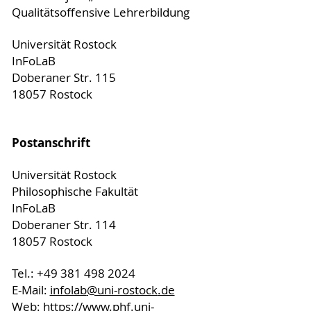
Qualitätsoffensive Lehrerbildung
Literatur:
Universität Rostock
Helmke, A. (2014). Unterrichtsqualität und
InFoLaB
Lehrerprofessionalität. Diagnose, Evaluation
Doberaner Str. 115
und Verbesserung des Unterrichts. Seelze-
18057 Rostock
Velber: Klett; Kallmayer.
Reber, K., Schönauer-Schneider, W. (2014).
Bausteine sprachheilpädagogischen
Postanschrift
Unterrichts. München/ Basel: Ernst
Reinhardt.
Universität Rostock
Philosophische Fakultät
InFoLaB
Doberaner Str. 114
18057 Rostock
Tel.: +49 381 498 2024
E-Mail:
infolab
@uni-rostock
.de
Web:
https://www.phf.uni-