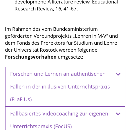
development: A literature review. Educational
Research Review, 16, 41-67.
Im Rahmen des vom Bundesministerium
geförderten Verbundprojekts „Lehren in M-V“ und
dem Fonds des Prorektors für Studium und Lehre
der Universität Rostock werden folgende
Forschungsvorhaben
umgesetzt:
Forschen und Lernen an authentischen
Fällen in der inklusiven Unterrichtspraxis
(FLaFiUs)
Fallbasiertes Videocoaching zur eigenen
Forschen und Lernen an authentischen
Fällen in der inklusiven Unterrichtspraxis
Unterrichtspraxis (FocUS)