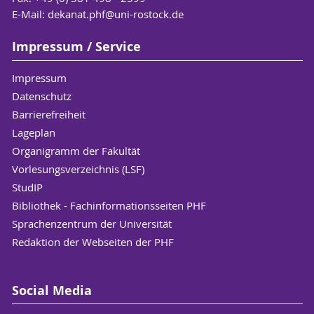
E-Mail:
dekanat.phf
@uni-rostock
.de
Modulhandbuch
Studien- und Prüfungsplan - Erstfach
Impressum / Service
Studien- und Prüfungsplan - Zweitfach
Impressum
BA Geschichte
Datenschutz
Fachanhang zur Prüfungsordnung
Barrierefreiheit
Fachanhang Studienordnung
Lageplan
Modulhandbuch
Organigramm der Fakultät
Studien- und Prüfungsplan - Erstfach
Vorlesungsverzeichnis (LSF)
Studien- und Prüfungsplan - Zweitfach
StudIP
Bibliothek - Fachinformationsseiten PHF
Sprachenzentrum der Universität
BA Graezistik
Redaktion der Webseiten der PHF
Fachanhang zur Prüfungsordnung
Fachanhang Studienordnung
Modulhandbuch
Social Media
Studien- und Prüfungsplan - Erstfach