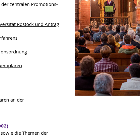
n der zentralen Promotions-
versität Rostock und Antrag
rfahrens
tionsordnung
exemplaren
aren
an der
002)
et sowie die Themen der