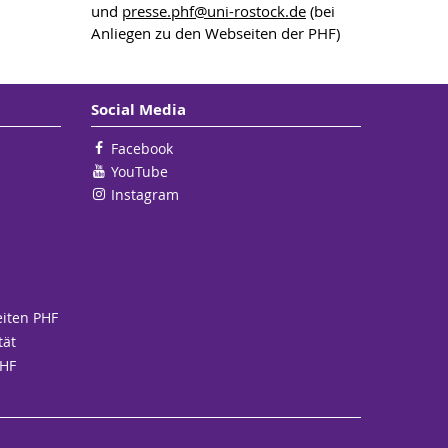
und
presse.phf
@uni-rostock
.de
(bei
Anliegen zu den Webseiten der PHF)
Social Media
Facebook
YouTube
Instagram
eiten PHF
tät
PHF