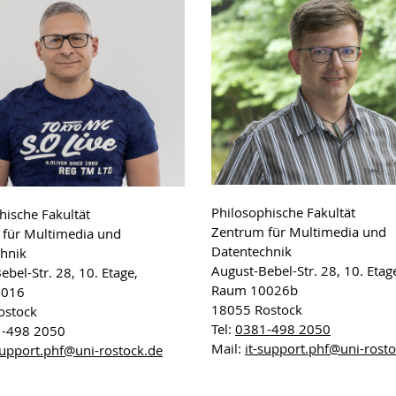
Philosophische Fakultät
hische Fakultät
Zentrum für Multimedia und
für Multimedia und
Datentechnik
hnik
August-Bebel-Str. 28, 10. Etag
ebel-Str. 28, 10. Etage,
Raum 10026b
0016
18055 Rostock
ostock
Tel:
0381-498 2050
1-498 2050
Mail:
it-support.phf
@uni-rosto
support.phf
@uni-rostock
.de