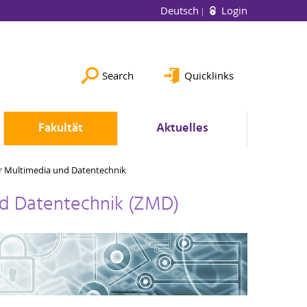
Deutsch
Login
Search
Quicklinks
Fakultät
Aktuelles
ür Multimedia und Datentechnik
nd Datentechnik (ZMD)