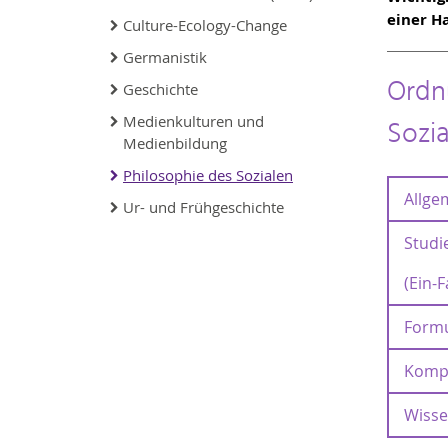
einer H
Culture-Ecology-Change
Germanistik
Ordn
Geschichte
Medienkulturen und
Sozia
Medienbildung
Philosophie des Sozialen
Allge
Ur- und Frühgeschichte
Studi
Rahme
(Ein-F
Formu
Studi
S
Modul
Kompl
Fachl
Ju
"Phil
Mast
Wisse
Kompl
In
Rahme