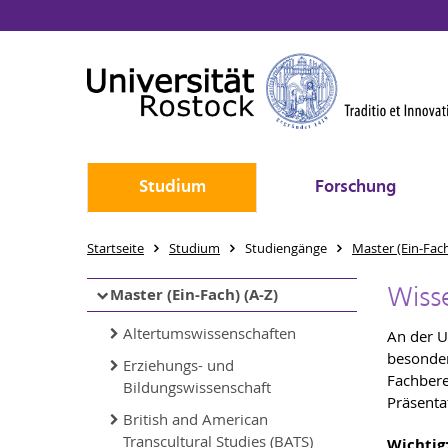
Studium
Forschung
Startseite
Studium
Studiengänge
Master (Ein-Fach
Wiss
Master (Ein-Fach) (A-Z)
Altertumswissenschaften
An der U
besonder
Erziehungs- und
Fachbere
Bildungswissenschaft
Präsent
British and American
Transcultural Studies (BATS)
Wichtig