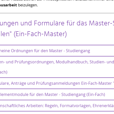
ausarbeit
beizulegen.
ungen und Formulare für das Master-S
len" (Ein-Fach-Master)
meine Ordnungen für den Master - Studiengang
en- und Prüfungsordnungen, Modulhandbuch, Studien- und 
nprüfungsordnungen 2012 - 2018
ach)
Rahmenprüfungsordnung für den Bachelor und Master an der Un
Erste Satzung zur Änderung der Rahmenprüfungsordnung für di
lare, Anträge und Prüfungsanmeldungen Ein-Fach-Master "
en- und Prüfungsordnungen,
Studie
eptember 2013
handbuch, Studien- und Prüfungsplan
Modulh
Zweite Satzung zur Änderung der Rahmenprüfungsordnung für 
ementmodule für den Master - Studiengang (Ein-Fach)
iche Prüfung auf Zulassung zum
Friste
ni 2017
osophie des Sozialen" (Ein-Fach) (SPSO 2022)
"Philos
erstudium
F
nschaftliches Arbeiten: Regeln, Formatvorlagen, Ehrenerkl
ementmodule für den Master - Studiengang (Ein-Fach
fo/Flyer
Info
nprüfungsordnungen 2019 - 2021
(BA
Formular zur fachlichen Prüfung für die Zulassung