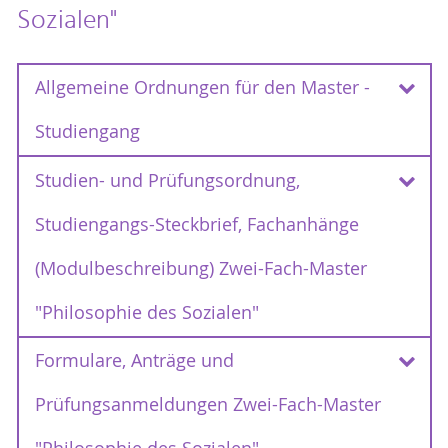
Sozialen"
Allgemeine Ordnungen für den Master -
Studiengang
Studien- und Prüfungsordnung,
Rahmenprüfungsordnungen 2012 - 2018
Studiengangs-Steckbrief, Fachanhänge
Rahmenprüfungsordnung für den
Bachelor und Master an der Universität
(Modulbeschreibung) Zwei-Fach-Master
vom 30.August 2012
Rostock
(RPO)
Erste Satzung zur Änderung der
"Philosophie des Sozialen"
Rahmenprüfungsordnung für die Bachelor-
vom 29.
und Masterstudiengänge
Formulare, Anträge und
Studien- und Prüfungsordnung,
September 2013
Studiengangs-Steckbrief, Fachanhänge
Zweite Satzung zur Änderung der
Prüfungsanmeldungen Zwei-Fach-Master
(Modulbeschreibung) Zwei-Fach-Master
Rahmenprüfungsordnung für die Bachelor-