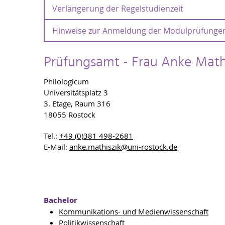
Für allgemeine Fragen steht Ihnen folgende Maila
Verlängerung der Regelstudienzeit
Eigenständigkeitserklärung und Merkblatt 
pruefungsamt.phf
@uni-rostock
.de
Eigenständigkeitserklärung für schriftliche
Hinweise zur Anmeldung der Modulprüfungen
Verlängerung der Regelstudienzeit
Das Merkblatt für Dozenten*innen und Mita
Fristen für die Anmeldung zu Modulprüf
Prüfungsamt - Frau Anke Math
Hinweise für die BA und MA Studiengänge
Philologicum
Universitätsplatz 3
3. Etage, Raum 316
18055 Rostock
Tel.:
+49 (0)381 498-2681
E-Mail:
anke.mathiszik
@uni-rostock
.de
Bachelor
Kommunikations- und Medienwissenschaft
Politikwissenschaft