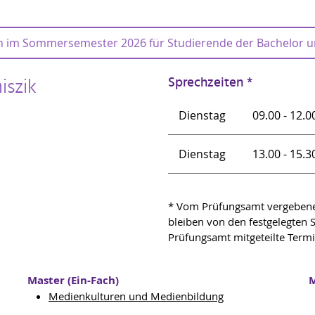
dresse des Prüfungsamtes zur Verfügung:
für den Plagiatsfall
 Arbeiten
 im Sommersemester 2026 für Studierende der Bachelor u
rbeiter*innen des Prüfungsamtes der PHF zur Plagiatsprüfung in 
Das Schreiben des Prorektors bestätigt die Verlängerung 
ungen (BA/MA) Sommersemester 2026
iszik
Sprechzeiten *
im SoSe20, WiSe20/21 im SoSe 2021 sowie im WSe 2021/
 der Berufspädagogik im Wintersemester 2025/26
wahrheitswidrig nutzen und etwa einem Geldgeber oder 
Dienstag
09.00 - 12.0
schuldig.
Dienstag
13.00 - 15.3
* Vom Prüfungsamt vergebene 
bleiben von den festgelegten S
Prüfungsamt mitgeteilte Term
Master (Ein-Fach)
M
Medienkulturen und Medienbildung