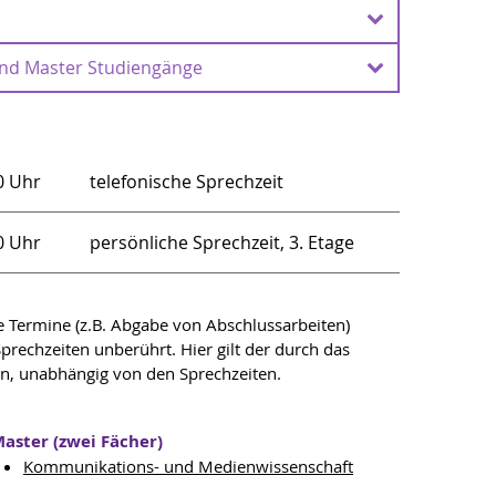
nd Master Studiengänge
Bezug auf Studienarbeiten finden Sie hier.
der Regelstudienzeit durch die Pandemiesituation
22. Personen, die dieses Schreiben
Arbeitgeber vorlegen, machen sich des Betruges
0 Uhr
telefonische Sprechzeit
0 Uhr
persönliche Sprechzeit, 3. Etage
Termine (z.B. Abgabe von Abschlussarbeiten)
prechzeiten unberührt. Hier gilt der durch das
in, unabhängig von den Sprechzeiten.
aster (zwei Fächer)
Kommunikations- und Medienwissenschaft