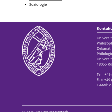
Soziologie
Kontakt
Universit
Zum Download bitte auf die Abbildung klicken ...
Philosop
Dekanat
Philologi
Universit
18055 Ro
Tel.: +49
Fax: +49 
E-Mail:
d
© 2026 Universität Rostock