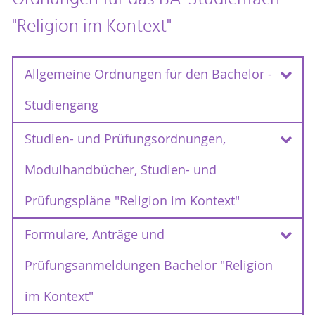
"Religion im Kontext"
Allgemeine Ordnungen für den Bachelor -
Studiengang
Studien- und Prüfungsordnungen,
Rahmenprüfungsordnungen 2012 - 2018
Modulhandbücher, Studien- und
Rahmenprüfungsordnung für den
Bachelor und Master an der Universität
Prüfungspläne "Religion im Kontext"
vom 30.August 2012
Rostock
(RPO)
Erste Satzung zur Änderung der
Formulare, Anträge und
Studien- und Prüfungsordnungen (SPSO
Rahmenprüfungsordnung für die Bachelor-
2022-2025)
vom 29.
und Masterstudiengänge
Prüfungsanmeldungen Bachelor "Religion
September 2013
Prüfungsordnung
(SPSO zweite
Zweite Satzung zur Änderung der
im Kontext"
Änderungssatzung 2022)
Rahmenprüfungsordnung für die Bachelor-