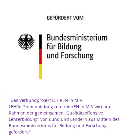
B. im Rahmen von Qualifizierungsangeboten
Lehrkräfte und Hochschullehrende Audio- und
Videografie zur (Weiter-)Entwicklung der eigenen
Lehre und für Beratungsprozesse nutzen.
Einsatz von Video
In der Lehre dient der
:
zur Illustration von Best-Practice-Beispielen
von Unterricht (training Video) und von
problemorientierten Unterrichtsbeispielen
(video cases)
als Arbeitsmaterial für Studierende (z. B.
„Das Verbundprojekt LEHREN in M-V –
zum Generieren pädagogisch-
LEHRer*innenbildung reformierEN in M-V wird im
psychologischen Theoriewissens,
Rahmen der gemeinsamen „Qualitätsoffensive
Praxisreflexion etc.)
Lehrerbildung“ von Bund und Ländern aus Mitteln des
technischen Ausstattung
Zur
gehören ein
als Teil des Portfolios oder Lerntagebuchs
Bundesministeriums für Bildung und Forschung
gefördert.“
stationäres und portables videogestütztes
zur videogestützten Intervention (z. B.