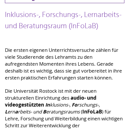
Inklusions-, Forschungs-, Lernarbeits-
und Beratungsraum (InFoLaB)
Die ersten eigenen Unterrichtsversuche zählen für
viele Studierende des Lehramts zu den
aufregendsten Momenten ihres Lebens. Gerade
deshalb ist es wichtig, dass sie gut vorbereitet in ihre
ersten praktischen Erfahrungen starten können.
Die Universität Rostock ist mit der neuen
audio- und
strukturellen Einrichtung des
videogestützten
In
Fo
klusions-,
rschungs-,
L
a
B
InFoLaB
ern
rbeits- und
eratungsraums
(
) für
Lehre, Forschung und Weiterbildung einen wichtigen
Schritt zur Weiterentwicklung der