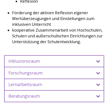
Reflexion
Förderung der aktiven Reflexion eigener
Wertüberzeugungen und Einstellungen zum
inklusiven Unterricht
kooperative Zusammenarbeit von Hochschulen,
Schulen und außerschulischen Einrichtungen zur
Unterstützung der Schulentwicklung.
Inklusionsraum
Forschungsraum
Inklusionsraum
Lernarbeitsraum
Forschungsraum
Im Forschungsraum werden zur Förderung der
Beratungsraum
Lernarbeitsraum
Analyse von Unterrichtssituationen u. a.
Formate Forschenden
verschiedene
Als barrierefreier Unterrichtsraum, ausgestattet