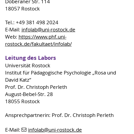
Doberaner Str. 114
Unterrichtsszene (1-5 Minuten) oder eine
18057 Rostock
Unterrichtssequenz (10-15 Minuten).
Tel.: +49 381 498 2024
In die Räume des InFoLaB ist zudem
E-Mail:
infolab
@uni-rostock
.de
Lernwerkstatt Deutsch
die
integriert. Weitere
Web:
https://www.phf.uni-
Informationen zu dieser finden Sie
hier
.
rostock.de/fakultaet/infolab/
Leitung des Labors
Universität Rostock
Institut für Pädagogische Psychologie „Rosa und
David Katz“
Prof. Dr. Christoph Perleth
August-Bebel-Str. 28
18055 Rostock
Ansprechpartnerin: Prof. Dr. Christoph Perleth
E-Mail:
infolab
@uni-rostock
.de