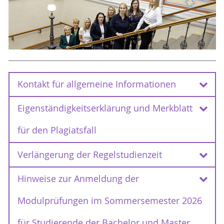
Kontakt für allgemeine Informationen
Eigenständigkeitserklärung und Merkblatt
Kontakt für allgemeine Informationen
Für allgemeine Fragen steht Ihnen folgende
für den Plagiatsfall
Mailadresse des Prüfungsamtes zur Verfügung:
Verlängerung der Regelstudienzeit
Eigenständigkeitserklärung und Merkblatt
pruefungsamt.phf
@uni-rostock
.de
für den Plagiatsfall
Hinweise zur Anmeldung der
Verlängerung der Regelstudienzeit
Eigenständigkeitserklärung für schriftliche
Modulprüfungen im Sommersemester 2026
Arbeiten
Das Merkblatt für Dozenten*innen und
für Studierende der Bachelor und Master