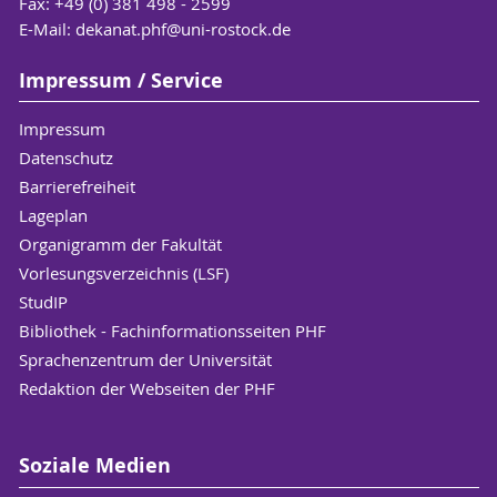
Fax: +49 (0) 381 498 - 2599
Uhr
Erdgeschoss
E-Mail:
dekanat.phf
@uni-rostock
.de
Impressum / Service
* Vom Prüfungsamt vergebene Termine (z.B.
Impressum
Abgabe von Abschlussarbeiten) bleiben von den
Datenschutz
festgelegten Sprechzeiten unberührt. Hier gilt
Barrierefreiheit
der durch das Prüfungsamt mitgeteilte Termin,
Lageplan
unabhängig von den Sprechzeiten.
Organigramm der Fakultät
Vorlesungsverzeichnis (LSF)
StudIP
Bibliothek - Fachinformationsseiten PHF
Sprachenzentrum der Universität
Redaktion der Webseiten der PHF
Soziale Medien