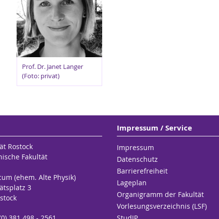
Prof. Dr. Janet Langer
(Foto: privat)
Impressum / Service
ät Rostock
Impressum
hische Fakultät
Datenschutz
Barrierefreiheit
cum (ehem. Alte Physik)
Lageplan
ätsplatz 3
Organigramm der Fakultät
stock
Vorlesungsverzeichnis (LSF)
 (0) 381 498 - 2561
StudIP