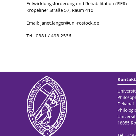
Entwicklungsförderung und Rehabilitation (ISER)
Kröpeliner Straße 57, Raum 410
Email:
janet.langer
@uni-rostock
.de
Tel.: 0381 / 498 2536
Kontakt
Universit
Philosop
Dekanat
Philologi
Universit
18055 Ro
Tel.: +49