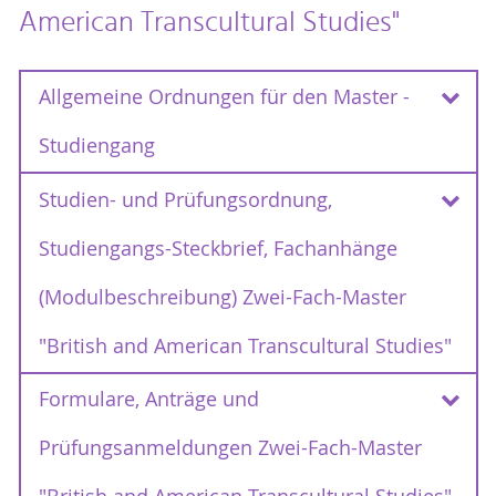
American Transcultural Studies"
Allgemeine Ordnungen für den Master -
Studiengang
Studien- und Prüfungsordnung,
Rahmenprüfungsordnungen 2012 - 2018
Studiengangs-Steckbrief, Fachanhänge
Rahmenprüfungsordnung für den
Bachelor und Master an der Universität
(Modulbeschreibung) Zwei-Fach-Master
vom 30.August 2012
Rostock
(RPO)
Erste Satzung zur Änderung der
"British and American Transcultural Studies"
Rahmenprüfungsordnung für die Bachelor-
vom 29.
und Masterstudiengänge
Formulare, Anträge und
Studien- und Prüfungsordnung,
September 2013
Studiengangs-Steckbrief, Fachanhänge -
Zweite Satzung zur Änderung der
Prüfungsanmeldungen Zwei-Fach-Master
Zwei-Fach-Master "British and American
Rahmenprüfungsordnung für die Bachelor-